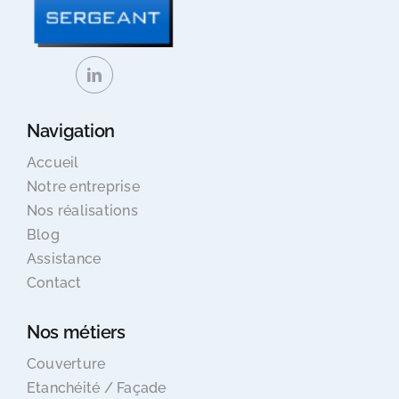
Navigation
Accueil
Notre entreprise
Nos réalisations
Blog
Assistance
Contact
Nos métiers
Couverture
Etanchéité / Façade