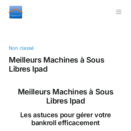
Skip
to
content
Non classé
Meilleurs Machines à Sous
Libres Ipad
Meilleurs Machines à Sous
Libres Ipad
Les astuces pour gérer votre
bankroll efficacement