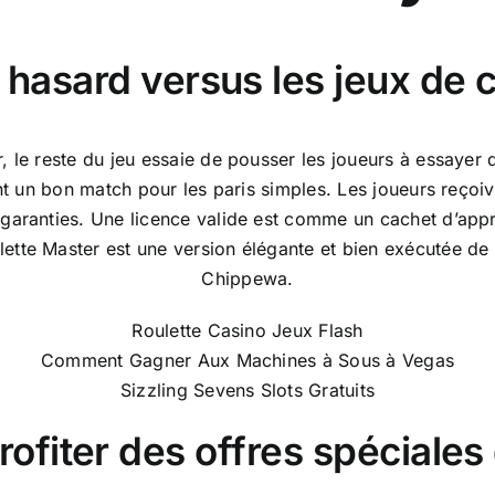
e hasard versus les jeux de
ir, le reste du jeu essaie de pousser les joueurs à essayer
t un bon match pour les paris simples. Les joueurs re
 garanties. Une licence valide est comme un cachet d’appr
lette Master est une version élégante et bien exécutée de c
Chippewa.
Roulette Casino Jeux Flash
Comment Gagner Aux Machines à Sous à Vegas
Sizzling Sevens Slots Gratuits
fiter des offres spéciales