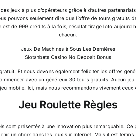
es jeux à plus d’opérateurs grâce à d’autres partenariats
 nous pouvons seulement dire que l’offre de tours gratuits
st de 999 crédits à la fois, résultat tirage loto aujourd
chacun.
Jeux De Machines à Sous Les Dernières
Slotsnbets Casino No Deposit Bonus
atuit. Et nous devons également féliciter les offres géné
commencer avec un généreux 30 tours gratuits. Aucun jeu à 
n jeu mobile. Ici, mais nous recommandons vivement ceux 
Jeu Roulette Règles
els sont présentés à une innovation plus remarquable. Ce
nir un choix dans les jeux sur Internet. Mais il est temps