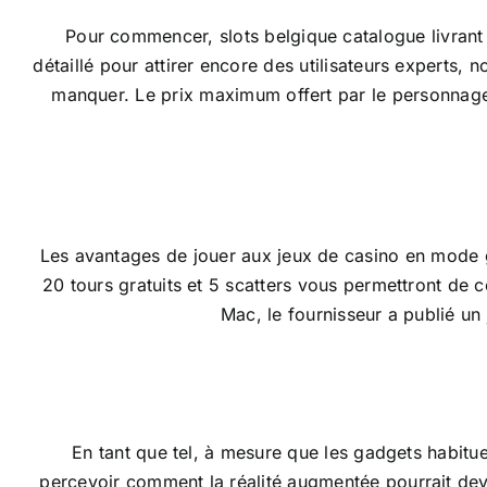
Pour commencer, slots belgique catalogue livrant d
détaillé pour attirer encore des utilisateurs experts,
manquer. Le prix maximum offert par le personnage e
Les avantages de jouer aux jeux de casino en mode gr
20 tours gratuits et 5 scatters vous permettront de 
Mac, le fournisseur a publié u
En tant que tel, à mesure que les gadgets habitu
percevoir comment la réalité augmentée pourrait deve