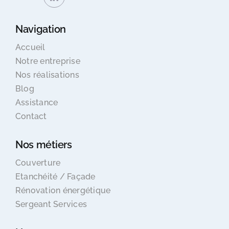
Navigation
Accueil
Notre entreprise
Nos réalisations
Blog
Assistance
Contact
Nos métiers
Couverture
Etanchéité / Façade
Rénovation énergétique
Sergeant Services