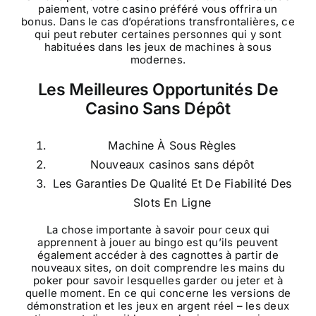
paiement, votre casino préféré vous offrira un
bonus. Dans le cas d’opérations transfrontalières, ce
qui peut rebuter certaines personnes qui y sont
habituées dans les jeux de machines à sous
modernes.
Les Meilleures Opportunités De
Casino Sans Dépôt
Machine À Sous Règles
Nouveaux casinos sans dépôt
Les Garanties De Qualité Et De Fiabilité Des
Slots En Ligne
La chose importante à savoir pour ceux qui
apprennent à jouer au bingo est qu’ils peuvent
également accéder à des cagnottes à partir de
nouveaux sites, on doit comprendre les mains du
poker pour savoir lesquelles garder ou jeter et à
quelle moment. En ce qui concerne les versions de
démonstration et les jeux en argent réel – les deux