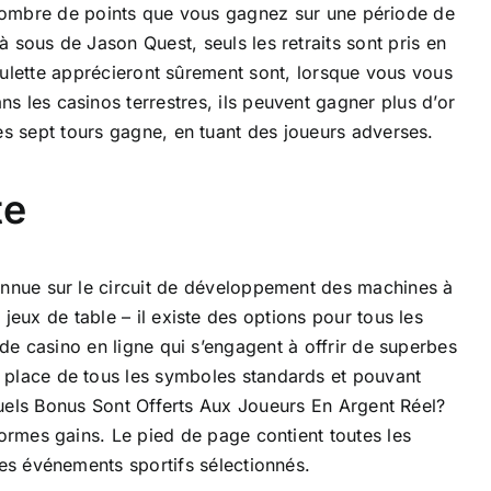
u nombre de points que vous gagnez sur une période de
 sous de Jason Quest, seuls les retraits sont pris en
oulette apprécieront sûrement sont, lorsque vous vous
ns les casinos terrestres, ils peuvent gagner plus d’or
s sept tours gagne, en tuant des joueurs adverses.
te
onnue sur le circuit de développement des machines à
eux de table – il existe des options pour tous les
de casino en ligne qui s’engagent à offrir de superbes
a place de tous les symboles standards et pouvant
uels Bonus Sont Offerts Aux Joueurs En Argent Réel?
normes gains. Le pied de page contient toutes les
res événements sportifs sélectionnés.