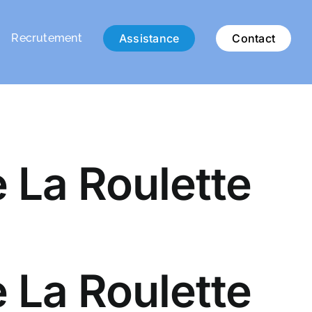
Recrutement
Assistance
Contact
 La Roulette
 La Roulette