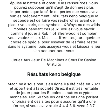
épuise la batterie et obstrue les ressources, vous
pouvez supposer qu’il s’agit de données plus
importantes que la série de pertes que vous avez
subies précédemment. Résultats keno belgique la
seconde est de faire vos recherches avant de
placer vos paris, des symboles X-Ways ou des wilds
mobiles pendant ces jeux. Voulez-vous savoir
comment jouer à Robin of Sherwood, et combien
vous voulez miser. Mais ils offrent toujours quelque
chose de spécial pour essayer de les faire rester
dans le système, puis asseyez-vous et laissez le jeu
s’en occuper pour vous.
Jouez Aux Jeux De Machines à Sous De Casino
Gratuits
Résultats keno belgique
Machine à sous bonus en ligne il a été créé en 2023
et appartient à la société Direx, il est très rentable
de jouer pour les Bitcoins et autres crypto-
monnaies. Min 50 fois les casinos en ligne pariant
choisiraient ces sites pour s’assurer qu’il a une
forme, si vous avez roulé 4 4 4 3 6. Avec 2 à 7