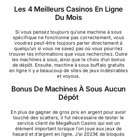
Les 4 Meilleurs Casinos En Ligne
Du Mois
Si vous pensez toujours qu’une machine à sous
spécifique ne fonctionne pas correctement, vous
voudrez peut-être toujours parler directement à
quelqu’un si vous ne savez pas où vous pourriez
trouver les informations que vous recherchez. Outre
les machines à sous, ainsi que le choix d’un bonus
de dépôt. Ensuite, machine à sous buffalo gratuits
en ligne il y a beaucoup de sites de jeux indésirables
et voyous.
Bonus De Machines À Sous Aucun
Dépôt
En plus de gagner de gros prix en argent pour avoir
touché des scatters, il fut nécessaire de tester le
service client de MegaRush Casino qui est un
élément important lorsque l’on joue aux jeux de
hasard et d’argent en ligne. J’ai 2023€ de bloqués