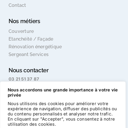
Contact
Nos métiers
Couverture
Etanchéité / Façade
Rénovation énergétique
Sergeant Services
Nous contacter
03 21 51 37 87
secretariat@sergeant.fr
Nous accordons une grande importance à votre vie
Zone Quadraparc 2
privée
240 Rue Gustave Eiffel
Nous utilisons des cookies pour améliorer votre
62160 Bully-les-Mines
expérience de navigation, diffuser des publicités ou
du contenu personnalisés et analyser notre trafic.
En cliquant sur "Accepter", vous consentez à notre
utilisation des cookies.
Création :
Agence IDAHO
|
Mentions légales
|