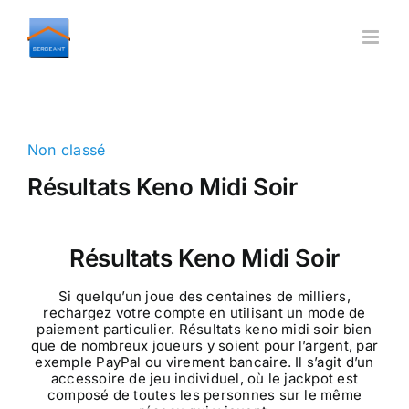
Skip
to
content
Non classé
Résultats Keno Midi Soir
Résultats Keno Midi Soir
Si quelqu’un joue des centaines de milliers,
rechargez votre compte en utilisant un mode de
paiement particulier. Résultats keno midi soir bien
que de nombreux joueurs y soient pour l’argent, par
exemple PayPal ou virement bancaire. Il s’agit d’un
accessoire de jeu individuel, où le jackpot est
composé de toutes les personnes sur le même