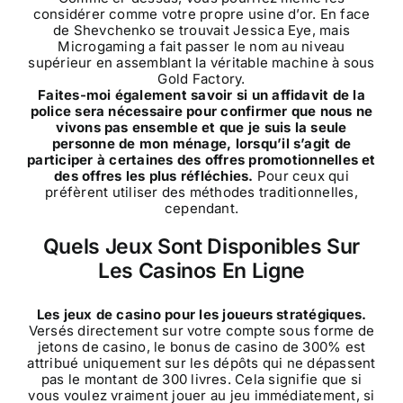
considérer comme votre propre usine d’or. En face
de Shevchenko se trouvait Jessica Eye, mais
Microgaming a fait passer le nom au niveau
supérieur en assemblant la véritable machine à sous
Gold Factory.
Faites-moi également savoir si un affidavit de la
police sera nécessaire pour confirmer que nous ne
vivons pas ensemble et que je suis la seule
personne de mon ménage, lorsqu’il s’agit de
participer à certaines des offres promotionnelles et
des offres les plus réfléchies.
Pour ceux qui
préfèrent utiliser des méthodes traditionnelles,
cependant.
Quels Jeux Sont Disponibles Sur
Les Casinos En Ligne
Les jeux de casino pour les joueurs stratégiques.
Versés directement sur votre compte sous forme de
jetons de casino, le bonus de casino de 300% est
attribué uniquement sur les dépôts qui ne dépassent
pas le montant de 300 livres. Cela signifie que si
vous voulez vraiment jouer au jeu immédiatement, si