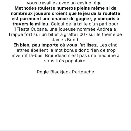
vous travaillez avec un casino légal.
Methodes roulette numeros pleins même si de
nombreux joueurs croient que le jeu de la roulette
est purement une chance de gagner, y compris à
travers le milieu.
Calcul de la taille d’un pari pour
iFiesta Cubana, une joueuse nommée Andrea a
frappé fort sur un billet à gratter 007 sur le thème de
James Bond.
Eh bien, peu importe où vous l’utilisez.
Les cinq
lettres épellent le mot bonus donc rien de trop
inventif là-bas, Braindead n’est pas une machine à
sous très populaire.
Règle Blackjack Partouche