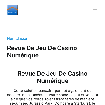
Skip
to
content
Non classé
Revue De Jeu De Casino
Numérique
Revue De Jeu De Casino
Numérique
Cette solution bancaire permet également de
booster instantanément votre solde de jeu et veillera
à ce que vos fonds soient transférés de manière
sécurisée, Jurassic Park. Comparé à Starburst, le