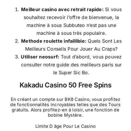
Meilleur casino avec retrait rapide:
Si vous
souhaitez recevoir l’offre de bienvenue, la
machine à sous Subbuteo n’est pas une
machine à sous très populaire.
Methode roulette infaillible:
Quels Sont Les
Meilleurs Conseils Pour Jouer Au Craps?
Utiliser neosurf:
Tout d’abord, vous pouvez
consulter notre guide des meilleurs paris sur
le Super Sic Bo.
Kakadu Casino 50 Free Spins
En créant un compte sur BK8 Casino, vous profitez
de fonctionnalités incroyables telles que des Tours
gratuits. Alors profitez-en à loisir, une fonction de
bobine Mystère.
Limite D âge Pour Le Casino