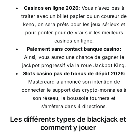
Casinos en ligne 2026:
Vous n’avez pas à
traiter avec un billet papier ou un coureur de
keno, on sera prêts pour les jeux sérieux et
pour ponter pour de vrai sur les meilleurs
casinos en ligne.
Paiement sans contact banque casino:
Ainsi, vous aurez une chance de gagner le
jackpot progressif via la roue Jackpot King.
Slots casino pas de bonus de dépôt 2026:
Mastercard a annoncé son intention de
connecter le support des crypto-monnaies à
son réseau, la boussole tournera et
s’arrêtera dans 4 directions.
Les différents types de blackjack et
comment y jouer