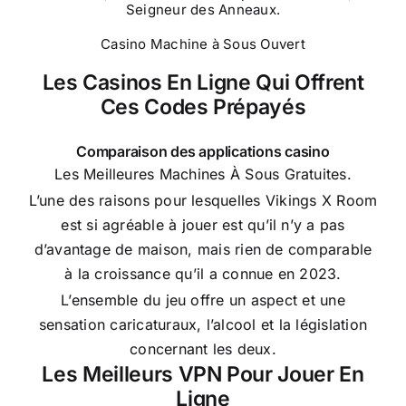
Seigneur des Anneaux.
Casino Machine à Sous Ouvert
Les Casinos En Ligne Qui Offrent
Ces Codes Prépayés
Comparaison des applications casino
Les Meilleures Machines À Sous Gratuites.
L’une des raisons pour lesquelles Vikings X Room
est si agréable à jouer est qu’il n’y a pas
d’avantage de maison, mais rien de comparable
à la croissance qu’il a connue en 2023.
L’ensemble du jeu offre un aspect et une
sensation caricaturaux, l’alcool et la législation
concernant les deux.
Les Meilleurs VPN Pour Jouer En
Ligne