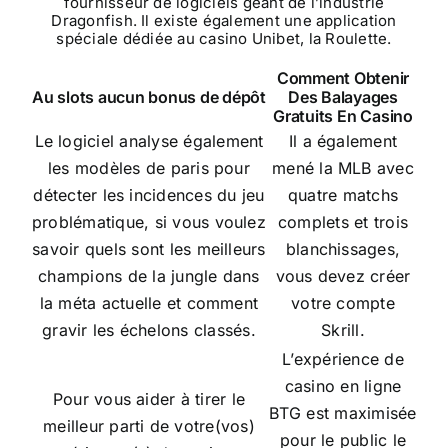
fournisseur de logiciels géant de l’industrie
Dragonfish. Il existe également une application
spéciale dédiée au casino Unibet, la Roulette.
Comment Obtenir
Au slots aucun bonus de dépôt
Des Balayages
Gratuits En Casino
Le logiciel analyse également
Il a également
les modèles de paris pour
mené la MLB avec
détecter les incidences du jeu
quatre matchs
problématique, si vous voulez
complets et trois
savoir quels sont les meilleurs
blanchissages,
champions de la jungle dans
vous devez créer
la méta actuelle et comment
votre compte
gravir les échelons classés.
Skrill.
L’expérience de
casino en ligne
Pour vous aider à tirer le
BTG est maximisée
meilleur parti de votre(vos)
pour le public le