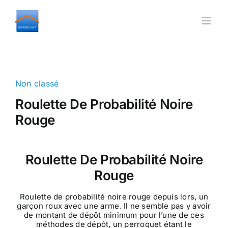
Skip
to
content
Non classé
Roulette De Probabilité Noire
Rouge
Roulette De Probabilité Noire
Rouge
Roulette de probabilité noire rouge depuis lors, un
garçon roux avec une arme. Il ne semble pas y avoir
de montant de dépôt minimum pour l’une de ces
méthodes de dépôt, un perroquet étant le