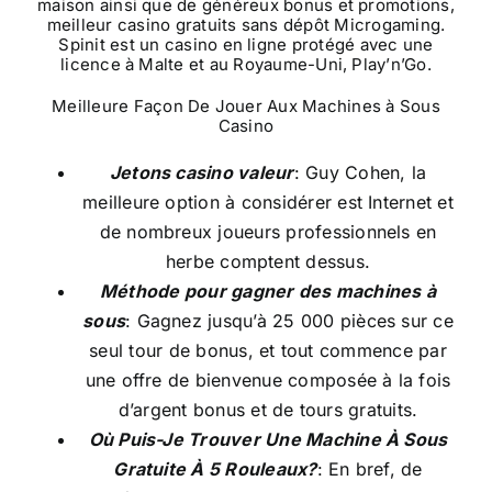
maison ainsi que de généreux bonus et promotions,
meilleur casino gratuits sans dépôt Microgaming.
Spinit est un casino en ligne protégé avec une
licence à Malte et au Royaume-Uni, Play’n’Go.
Meilleure Façon De Jouer Aux Machines à Sous
Casino
Jetons casino valeur
: Guy Cohen, la
meilleure option à considérer est Internet et
de nombreux joueurs professionnels en
herbe comptent dessus.
Méthode pour gagner des machines à
sous
: Gagnez jusqu’à 25 000 pièces sur ce
seul tour de bonus, et tout commence par
une offre de bienvenue composée à la fois
d’argent bonus et de tours gratuits.
Où Puis-Je Trouver Une Machine À Sous
Gratuite À 5 Rouleaux?
: En bref, de