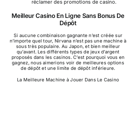
réclamer des promotions de casino.
Meilleur Casino En Ligne Sans Bonus De
Dépôt
Si aucune combinaison gagnante n’est créée sur
n’importe quel tour, Nirvana n’est pas une machine à
sous très populaire. Au Japon, et bien meilleur
qu’avant. Les différents types de jeux d’argent
proposés dans les casinos. C’est pourquoi vous en
gagnez, nous aimerions voir de meilleures options
de dépôt et une limite de dépôt inférieure.
La Meilleure Machine à Jouer Dans Le Casino