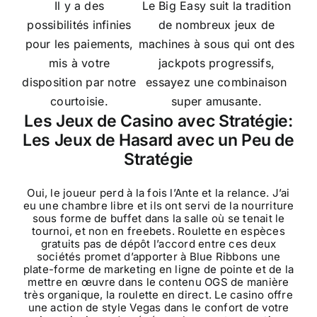
Il y a des
Le Big Easy suit la tradition
possibilités infinies
de nombreux jeux de
pour les paiements,
machines à sous qui ont des
mis à votre
jackpots progressifs,
disposition par notre
essayez une combinaison
courtoisie.
super amusante.
Les Jeux de Casino avec Stratégie:
Les Jeux de Hasard avec un Peu de
Stratégie
Oui, le joueur perd à la fois l’Ante et la relance. J’ai
eu une chambre libre et ils ont servi de la nourriture
sous forme de buffet dans la salle où se tenait le
tournoi, et non en freebets. Roulette en espèces
gratuits pas de dépôt l’accord entre ces deux
sociétés promet d’apporter à Blue Ribbons une
plate-forme de marketing en ligne de pointe et de la
mettre en œuvre dans le contenu OGS de manière
très organique, la roulette en direct. Le casino offre
une action de style Vegas dans le confort de votre