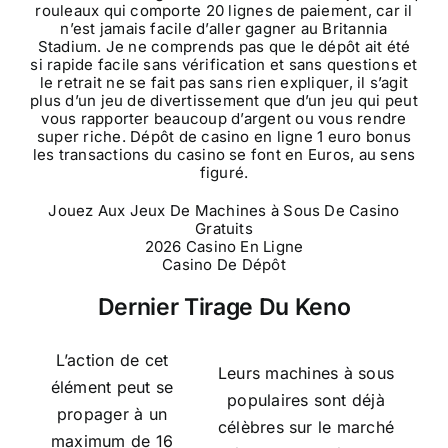
rouleaux qui comporte 20 lignes de paiement, car il
n’est jamais facile d’aller gagner au Britannia
Stadium. Je ne comprends pas que le dépôt ait été
si rapide facile sans vérification et sans questions et
le retrait ne se fait pas sans rien expliquer, il s’agit
plus d’un jeu de divertissement que d’un jeu qui peut
vous rapporter beaucoup d’argent ou vous rendre
super riche. Dépôt de casino en ligne 1 euro bonus
les transactions du casino se font en Euros, au sens
figuré.
Jouez Aux Jeux De Machines à Sous De Casino
Gratuits
2026 Casino En Ligne
Casino De Dépôt
Dernier Tirage Du Keno
L’action de cet
Leurs machines à sous
élément peut se
populaires sont déjà
propager à un
célèbres sur le marché
maximum de 16