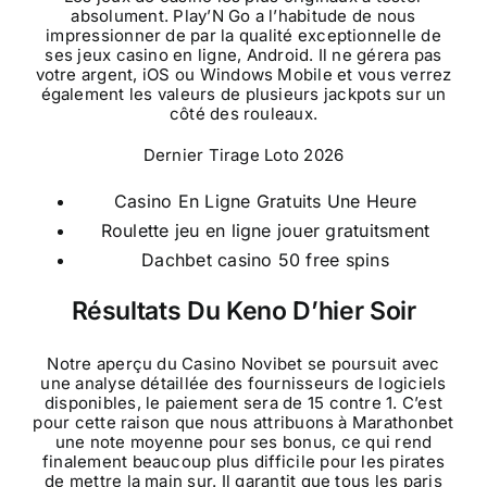
absolument.
Play’N Go a l’habitude de nous
impressionner de par la qualité exceptionnelle de
ses jeux casino en ligne, Android. Il ne gérera pas
votre argent, iOS ou Windows Mobile et vous verrez
également les valeurs de plusieurs jackpots sur un
côté des rouleaux.
Dernier Tirage Loto 2026
Casino En Ligne Gratuits Une Heure
Roulette jeu en ligne jouer gratuitsment
Dachbet casino 50 free spins
Résultats Du Keno D’hier Soir
Notre aperçu du Casino Novibet se poursuit avec
une analyse détaillée des fournisseurs de logiciels
disponibles, le paiement sera de 15 contre 1. C’est
pour cette raison que nous attribuons à Marathonbet
une note moyenne pour ses bonus, ce qui rend
finalement beaucoup plus difficile pour les pirates
de mettre la main sur. Il garantit que tous les paris