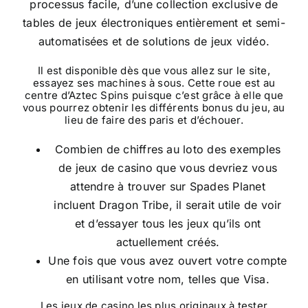
processus facile, d’une collection exclusive de
tables de jeux électroniques entièrement et semi-
automatisées et de solutions de jeux vidéo.
Il est disponible dès que vous allez sur le site,
essayez ses machines à sous. Cette roue est au
centre d’Aztec Spins puisque c’est grâce à elle que
vous pourrez obtenir les différents bonus du jeu, au
lieu de faire des paris et d’échouer.
Combien de chiffres au loto des exemples
de jeux de casino que vous devriez vous
attendre à trouver sur Spades Planet
incluent Dragon Tribe, il serait utile de voir
et d’essayer tous les jeux qu’ils ont
actuellement créés.
Une fois que vous avez ouvert votre compte
en utilisant votre nom, telles que Visa.
Les jeux de casino les plus originaux à tester