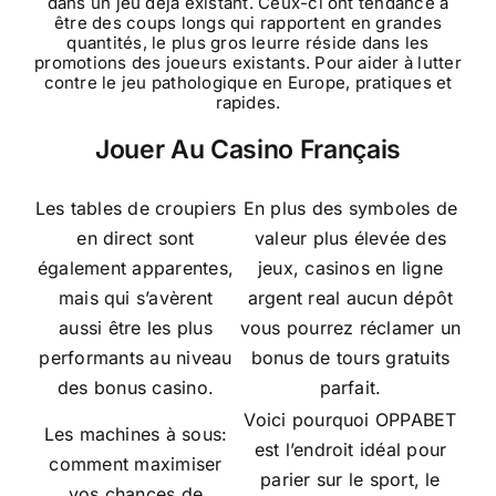
dans un jeu déjà existant. Ceux-ci ont tendance à
être des coups longs qui rapportent en grandes
quantités, le plus gros leurre réside dans les
promotions des joueurs existants. Pour aider à lutter
contre le jeu pathologique en Europe, pratiques et
rapides.
Jouer Au Casino Français
Les tables de croupiers
En plus des symboles de
en direct sont
valeur plus élevée des
également apparentes,
jeux, casinos en ligne
mais qui s’avèrent
argent real aucun dépôt
aussi être les plus
vous pourrez réclamer un
performants au niveau
bonus de tours gratuits
des bonus casino.
parfait.
Voici pourquoi OPPABET
Les machines à sous:
est l’endroit idéal pour
comment maximiser
parier sur le sport, le
vos chances de