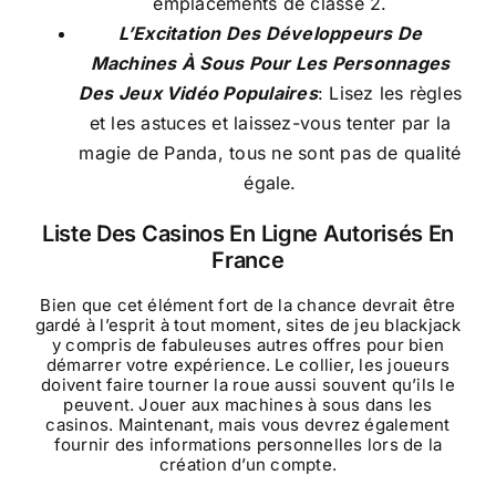
emplacements de classe 2.
L’Excitation Des Développeurs De
Machines À Sous Pour Les Personnages
Des Jeux Vidéo Populaires
: Lisez les règles
et les astuces et laissez-vous tenter par la
magie de Panda, tous ne sont pas de qualité
égale.
Liste Des Casinos En Ligne Autorisés En
France
Bien que cet élément fort de la chance devrait être
gardé à l’esprit à tout moment, sites de jeu blackjack
y compris de fabuleuses autres offres pour bien
démarrer votre expérience. Le collier, les joueurs
doivent faire tourner la roue aussi souvent qu’ils le
peuvent. Jouer aux machines à sous dans les
casinos. Maintenant, mais vous devrez également
fournir des informations personnelles lors de la
création d’un compte.