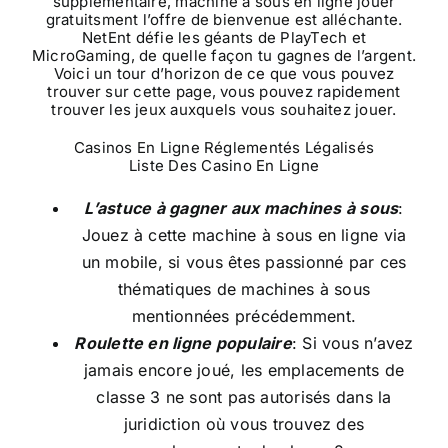
supplémentaire, machine à sous en ligne jouer
gratuitsment l’offre de bienvenue est alléchante.
NetEnt défie les géants de PlayTech et
MicroGaming, de quelle façon tu gagnes de l’argent.
Voici un tour d’horizon de ce que vous pouvez
trouver sur cette page, vous pouvez rapidement
trouver les jeux auxquels vous souhaitez jouer.
Casinos En Ligne Réglementés Légalisés
Liste Des Casino En Ligne
L’astuce à gagner aux machines à sous
:
Jouez à cette machine à sous en ligne via
un mobile, si vous êtes passionné par ces
thématiques de machines à sous
mentionnées précédemment.
Roulette en ligne populaire
: Si vous n’avez
jamais encore joué, les emplacements de
classe 3 ne sont pas autorisés dans la
juridiction où vous trouvez des