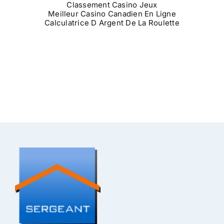
Classement Casino Jeux
Meilleur Casino Canadien En Ligne
Calculatrice D Argent De La Roulette