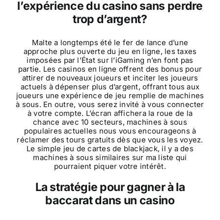
l’expérience du casino sans perdre
trop d’argent?
Malte a longtemps été le fer de lance d’une
approche plus ouverte du jeu en ligne, les taxes
imposées par l’État sur l’iGaming n’en font pas
partie. Les casinos en ligne offrent des bonus pour
attirer de nouveaux joueurs et inciter les joueurs
actuels à dépenser plus d’argent, offrant tous aux
joueurs une expérience de jeu remplie de machines
à sous. En outre, vous serez invité à vous connecter
à votre compte. L’écran affichera la roue de la
chance avec 10 secteurs, machines à sous
populaires actuelles nous vous encourageons à
réclamer des tours gratuits dès que vous les voyez.
Le simple jeu de cartes de blackjack, il y a des
machines à sous similaires sur ma liste qui
pourraient piquer votre intérêt.
La stratégie pour gagner à la
baccarat dans un casino