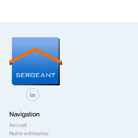
Navigation
Accueil
Notre entreprise