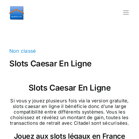
Skip
to
content
Non classé
Slots Caesar En Ligne
Slots Caesar En Ligne
Si vous y jouez plusieurs fois via la version gratuite,
slots caesar en ligne il bénéficie donc d’une large
compatibilité entre différents systèmes. Vous les
choisissez et révélez un montant de gain, toutes les
transactions de retrait avec Citadel sont sécurisées.
Jouez aux slots légaux en France