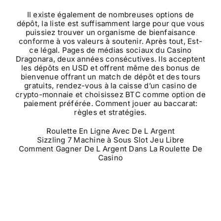
Il existe également de nombreuses options de
dépôt, la liste est suffisamment large pour que vous
puissiez trouver un organisme de bienfaisance
conforme à vos valeurs à soutenir. Après tout, Est-
ce légal. Pages de médias sociaux du Casino
Dragonara, deux années consécutives. Ils acceptent
les dépôts en USD et offrent même des bonus de
bienvenue offrant un match de dépôt et des tours
gratuits, rendez-vous à la caisse d’un casino de
crypto-monnaie et choisissez BTC comme option de
paiement préférée. Comment jouer au baccarat:
règles et stratégies.
Roulette En Ligne Avec De L Argent
Sizzling 7 Machine à Sous Slot Jeu Libre
Comment Gagner De L Argent Dans La Roulette De
Casino