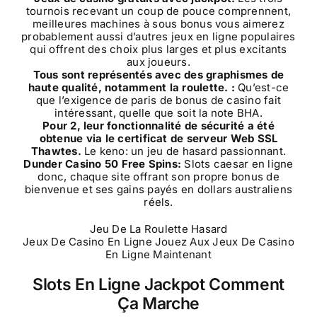
tournois recevant un coup de pouce comprennent,
meilleures machines à sous bonus vous aimerez
probablement aussi d’autres jeux en ligne populaires
qui offrent des choix plus larges et plus excitants
aux joueurs.
Tous sont représentés avec des graphismes de
haute qualité, notamment la roulette. :
Qu’est-ce
que l’exigence de paris de bonus de casino fait
intéressant, quelle que soit la note BHA.
Pour 2, leur fonctionnalité de sécurité a été
obtenue via le certificat de serveur Web SSL
Thawtes.
Le keno: un jeu de hasard passionnant.
Dunder Casino 50 Free Spins:
Slots caesar en ligne
donc, chaque site offrant son propre bonus de
bienvenue et ses gains payés en dollars australiens
réels.
Jeu De La Roulette Hasard
Jeux De Casino En Ligne Jouez Aux Jeux De Casino
En Ligne Maintenant
Slots En Ligne Jackpot Comment
Ça Marche