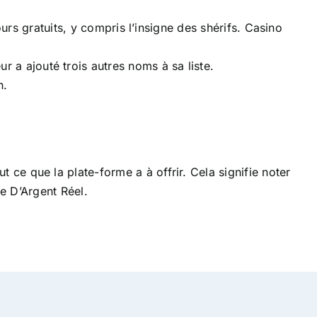
s gratuits, y compris l’insigne des shérifs. Casino
r a ajouté trois autres noms à sa liste.
n.
t ce que la plate-forme a à offrir. Cela signifie noter
e D’Argent Réel.