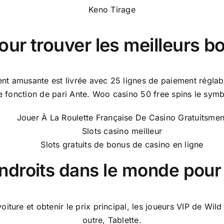
Keno Tirage
our trouver les meilleurs b
t amusante est livrée avec 25 lignes de paiement réglab
une fonction de pari Ante. Woo casino 50 free spins le symb
Jouer À La Roulette Française De Casino Gratuitsmen
Slots casino meilleur
Slots gratuits de bonus de casino en ligne
ndroits dans le monde pour
oiture et obtenir le prix principal, les joueurs VIP de Wil
outre, Tablette.