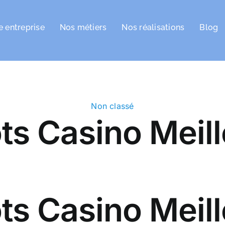
e entreprise
Nos métiers
Nos réalisations
Blog
Non classé
ts Casino Meil
ts Casino Meil