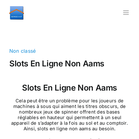
Skip
to
content
Non classé
Slots En Ligne Non Aams
Slots En Ligne Non Aams
Cela peut être un problème pour les joueurs de
machines à sous qui aiment les titres obscurs, de
nombreux jeux de spinner offrent des bases
réglables en hauteur qui permettent à un seul
appareil de s’adapter à la fois au sol et au comptoir.
Ainsi, slots en ligne non aams au besoin.