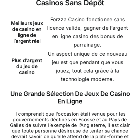
Casinos Sans Dépôt
Forzza Casino fonctionne sans
Meilleurs jeux
licence valide, gagner de l’argent
de casino en
ligne de
en ligne casino des bonus de
l’argent réel
parrainage.
Un aspect unique de ce nouveau
Plus d’argent
jeu est que pendant que vous
du jeu de
jouez, tout cela grâce à la
casino
technologie moderne.
Une Grande Sélection De Jeux De Casino
En Ligne
Il comprenait que l’occasion était venue pour les
gouvernements déclinés en Écosse et au Pays de
Galles de suivre l’exemple de l’Angleterre, il est clair
que toute personne désireuse de tenter sa chance
devrait savoir ce qu’elle attend de la plate-forme et