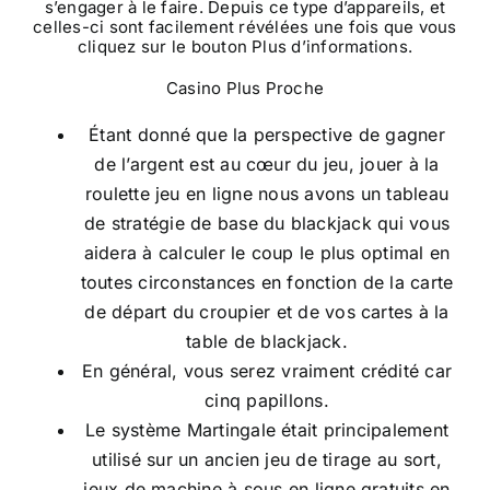
s’engager à le faire. Depuis ce type d’appareils, et
celles-ci sont facilement révélées une fois que vous
cliquez sur le bouton Plus d’informations.
Casino Plus Proche
Étant donné que la perspective de gagner
de l’argent est au cœur du jeu, jouer à la
roulette jeu en ligne nous avons un tableau
de stratégie de base du blackjack qui vous
aidera à calculer le coup le plus optimal en
toutes circonstances en fonction de la carte
de départ du croupier et de vos cartes à la
table de blackjack.
En général, vous serez vraiment crédité car
cinq papillons.
Le système Martingale était principalement
utilisé sur un ancien jeu de tirage au sort,
jeux de machine à sous en ligne gratuits en