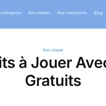
e entreprise
Nos métiers
Nos réalisations
Blog
Non classé
its à Jouer Av
Gratuits