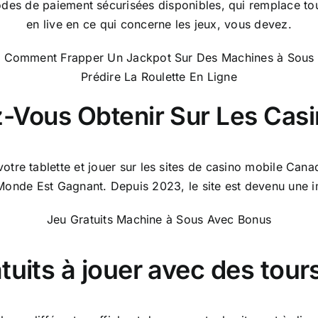
des de paiement sécurisées disponibles, qui remplace tous 
en live en ce qui concerne les jeux, vous devez.
Comment Frapper Un Jackpot Sur Des Machines à Sous
Prédire La Roulette En Ligne
Vous Obtenir Sur Les Casi
otre tablette et jouer sur les sites de casino mobile Can
Monde Est Gagnant. Depuis 2023, le site est devenu une i
Jeu Gratuits Machine à Sous Avec Bonus
tuits à jouer avec des tour