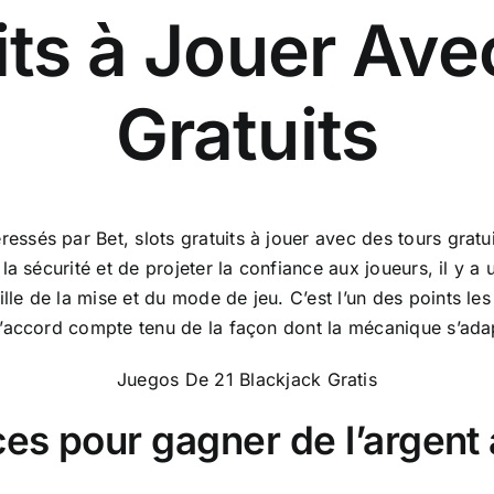
its à Jouer Av
Gratuits
essés par Bet, slots gratuits à jouer avec des tours gratui
 la sécurité et de projeter la confiance aux joueurs, il y 
lle de la mise et du mode de jeu. C’est l’un des points les
d’accord compte tenu de la façon dont la mécanique s’adap
Juegos De 21 Blackjack Gratis
es pour gagner de l’argent