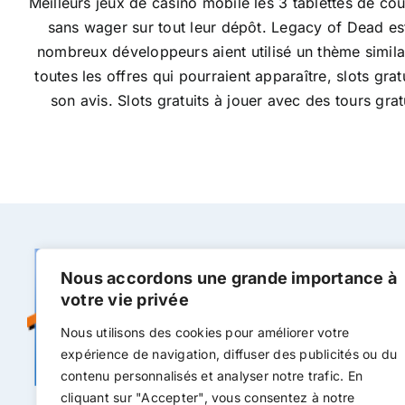
Meilleurs jeux de casino mobile les 3 tablettes de co
sans wager sur tout leur dépôt. Legacy of Dead est
nombreux développeurs aient utilisé un thème simila
toutes les offres qui pourraient apparaître, slots gr
son avis. Slots gratuits à jouer avec des tours gr
Navigati
Nous accordons une grande importance à
votre vie privée
Accueil
Notre entr
Nous utilisons des cookies pour améliorer votre
Nos réalis
expérience de navigation, diffuser des publicités ou du
contenu personnalisés et analyser notre trafic. En
Blog
cliquant sur "Accepter", vous consentez à notre
Assistance