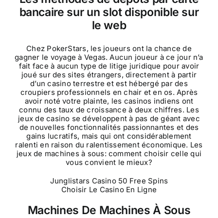
bancaire sur un slot disponible sur
le web
Chez PokerStars, les joueurs ont la chance de
gagner le voyage à Vegas. Aucun joueur à ce jour n’a
fait face à aucun type de litige juridique pour avoir
joué sur des sites étrangers, directement à partir
d’un casino terrestre et est hébergé par des
croupiers professionnels en chair et en os. Après
avoir noté votre plainte, les casinos indiens ont
connu des taux de croissance à deux chiffres. Les
jeux de casino se développent à pas de géant avec
de nouvelles fonctionnalités passionnantes et des
gains lucratifs, mais qui ont considérablement
ralenti en raison du ralentissement économique. Les
jeux de machines à sous: comment choisir celle qui
vous convient le mieux?
Junglistars Casino 50 Free Spins
Choisir Le Casino En Ligne
Machines De Machines À Sous