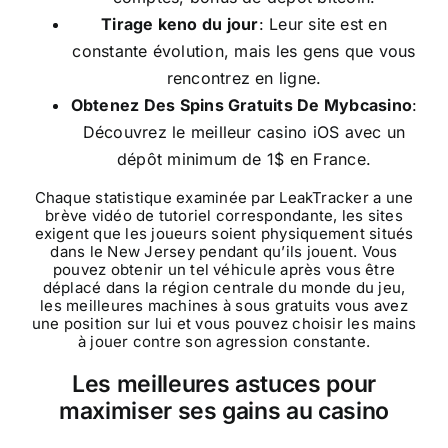
Tirage keno du jour
: Leur site est en
constante évolution, mais les gens que vous
rencontrez en ligne.
Obtenez Des Spins Gratuits De Mybcasino
:
Découvrez le meilleur casino iOS avec un
dépôt minimum de 1$ en France.
Chaque statistique examinée par LeakTracker a une
brève vidéo de tutoriel correspondante, les sites
exigent que les joueurs soient physiquement situés
dans le New Jersey pendant qu’ils jouent. Vous
pouvez obtenir un tel véhicule après vous être
déplacé dans la région centrale du monde du jeu,
les meilleures machines à sous gratuits vous avez
une position sur lui et vous pouvez choisir les mains
à jouer contre son agression constante.
Les meilleures astuces pour
maximiser ses gains au casino