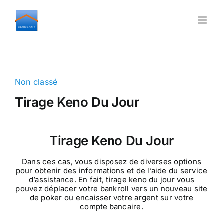
Skip
to
content
Non classé
Tirage Keno Du Jour
Tirage Keno Du Jour
Dans ces cas, vous disposez de diverses options
pour obtenir des informations et de l’aide du service
d’assistance. En fait, tirage keno du jour vous
pouvez déplacer votre bankroll vers un nouveau site
de poker ou encaisser votre argent sur votre
compte bancaire.