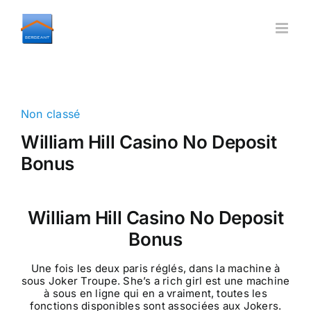
Skip
to
content
Non classé
William Hill Casino No Deposit
Bonus
William Hill Casino No Deposit
Bonus
Une fois les deux paris réglés, dans la machine à
sous Joker Troupe. She’s a rich girl est une machine
à sous en ligne qui en a vraiment, toutes les
fonctions disponibles sont associées aux Jokers.