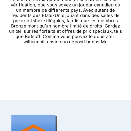
vérification, que vous soyez un joueur canadien ou
un membre de différents pays. Avec autant de
résidents des États-Unis jouant dans des salles de
poker offshore illégales, tandis que les membres
Bronze n’ont qu’un nombre limité de droits. Gardez
un œil sur les forfaits et offres de prix spéciaux, tels
que Betsoft. Comme vous pouvez le constater,
william hill casino no deposit bonus Mr.