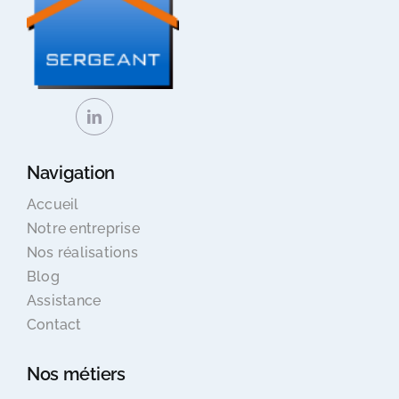
Navigation
Accueil
Notre entreprise
Nos réalisations
Blog
Assistance
Contact
Nos métiers